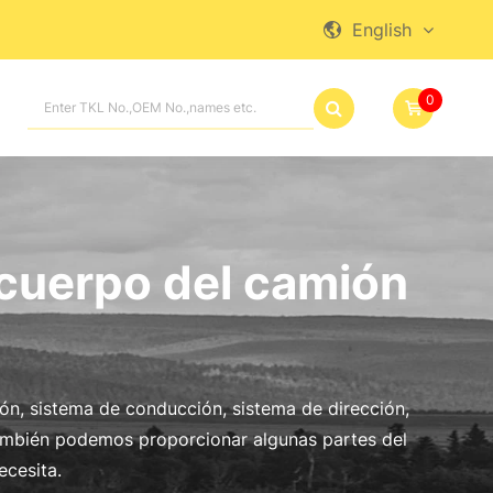
English

0

 cuerpo del camión
ón, sistema de conducción, sistema de dirección,
también podemos proporcionar algunas partes del
ecesita.