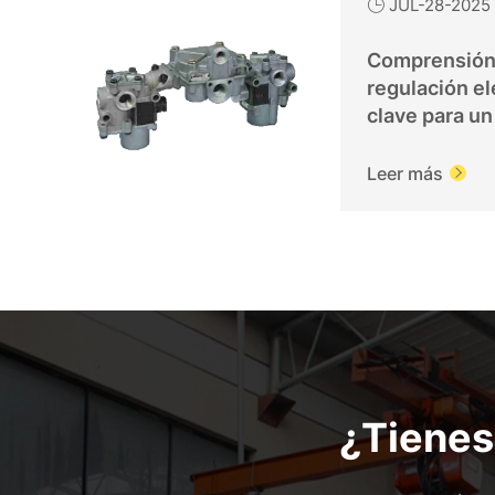
JUL-28-2025

Comprensión 
regulación el
clave para un
eficiente
Leer más

¿Tienes