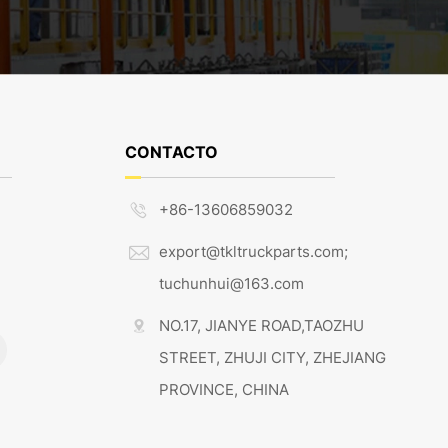
CONTACTO
+86-13606859032

export@tkltruckparts.com;

tuchunhui@163.com
NO.17, JIANYE ROAD,TAOZHU

STREET, ZHUJI CITY, ZHEJIANG
PROVINCE, CHINA