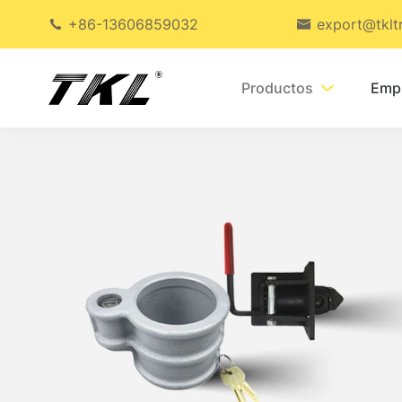
+86-13606859032
export@tklt


Productos
Emp
