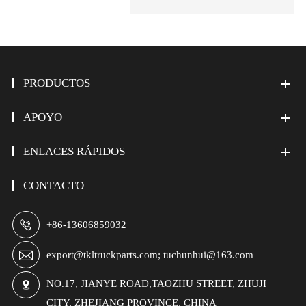
PRODUCTOS
APOYO
ENLACES RÁPIDOS
CONTACTO

+86-13606859032

export@tkltruckparts.com; tuchunhui@163.com
NO.17, JIANYE ROAD,TAOZHU STREET, ZHUJI

CITY, ZHEJIANG PROVINCE, CHINA