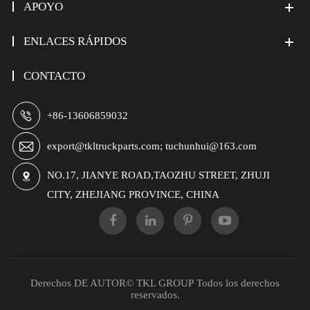
APOYO
ENLACES RÁPIDOS
CONTACTO

+86-13606859032

export@tkltruckparts.com; tuchunhui@163.com
NO.17, JIANYE ROAD,TAOZHU STREET, ZHUJI

CITY, ZHEJIANG PROVINCE, CHINA
Derechos DE AUTOR©
TKL GROUP
Todos los derechos
reservados.