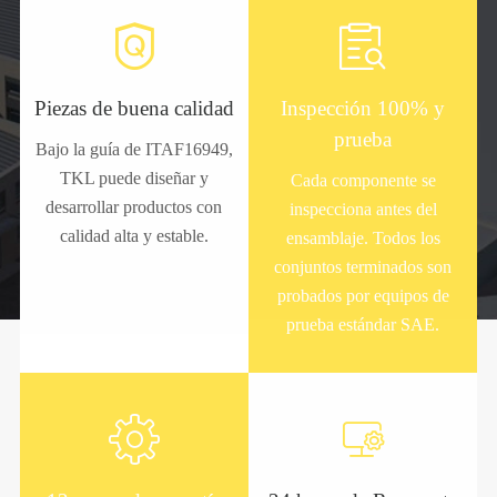


Piezas de buena calidad
Inspección 100% y
prueba
Bajo la guía de ITAF16949,
TKL puede diseñar y
Cada componente se
desarrollar productos con
inspecciona antes del
calidad alta y estable.
ensamblaje. Todos los
conjuntos terminados son
probados por equipos de
prueba estándar SAE.

