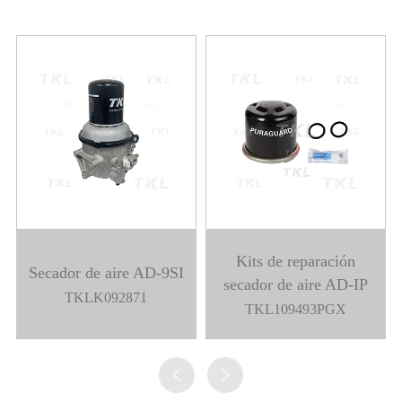
AD-IS Kits de
Válvula de control MV-
reparación secador de
3
aire
TKL800257
TKL800361N

