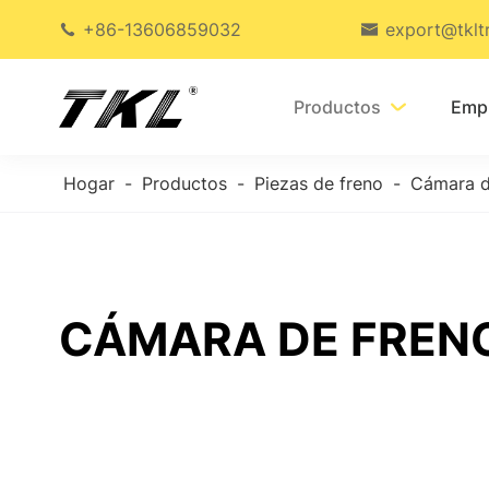
+86-13606859032
export@tklt


Productos
Emp

Hogar
Productos
Piezas de freno
Cámara d
CÁMARA DE FRENO