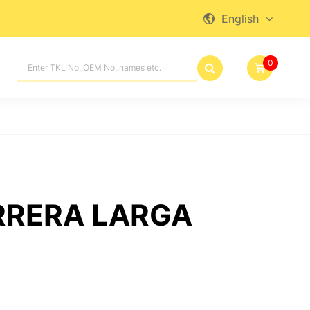
English

0

RRERA LARGA