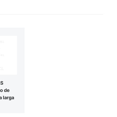
LS
o de
a larga