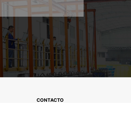
CONTACTO
+86-13606859032

export@tkltruckparts.com;
