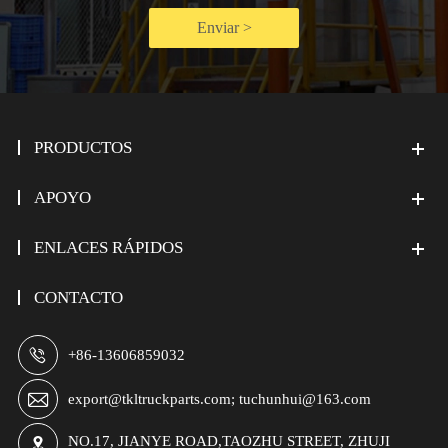
Enviar >
PRODUCTOS
APOYO
ENLACES RÁPIDOS
CONTACTO

+86-13606859032

export@tkltruckparts.com; tuchunhui@163.com
NO.17, JIANYE ROAD,TAOZHU STREET, ZHUJI
