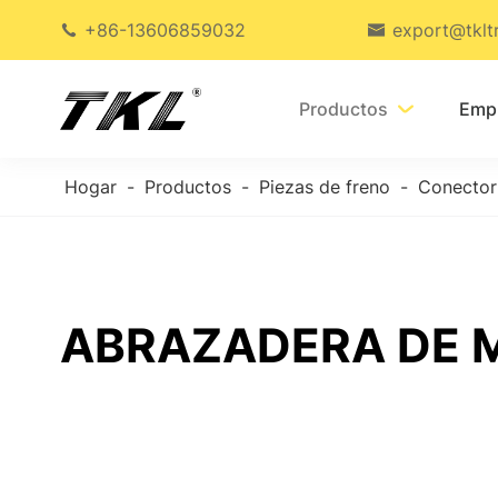
+86-13606859032
export@tklt


Productos
Emp

Hogar
Productos
Piezas de freno
Conector 
ABRAZADERA DE 