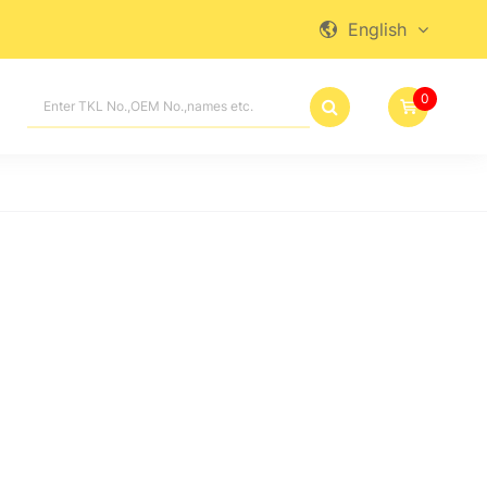
English

0
