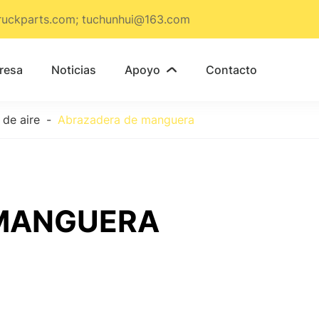
ruckparts.com; tuchunhui@163.com
resa
Noticias
Apoyo
Contacto

de aire
Abrazadera de manguera
MANGUERA