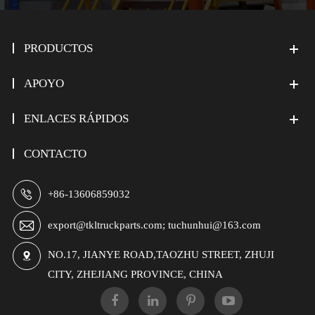
PRODUCTOS
APOYO
ENLACES RÁPIDOS
CONTACTO

+86-13606859032

export@tkltruckparts.com; tuchunhui@163.com
NO.17, JIANYE ROAD,TAOZHU STREET, ZHUJI

CITY, ZHEJIANG PROVINCE, CHINA