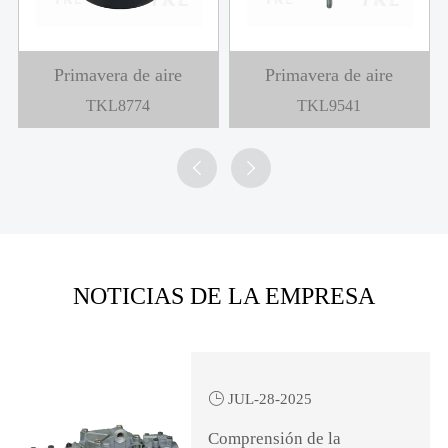
ire
Primavera de aire
Primavera de aire
TKL9781
TKL7059


NOTICIAS DE LA EMPRESA

JUL-28-2025
Comprensión de la