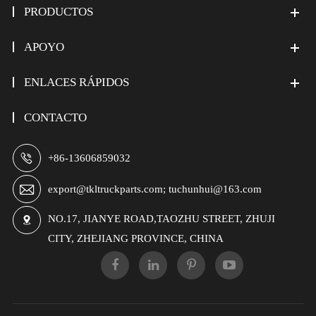
PRODUCTOS
APOYO
ENLACES RÁPIDOS
CONTACTO

+86-13606859032

export@tkltruckparts.com; tuchunhui@163.com
NO.17, JIANYE ROAD,TAOZHU STREET, ZHUJI

CITY, ZHEJIANG PROVINCE, CHINA