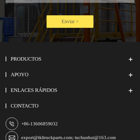
Enviar >
PRODUCTOS
APOYO
ENLACES RÁPIDOS
CONTACTO

+86-13606859032

export@tkltruckparts.com; tuchunhui@163.com