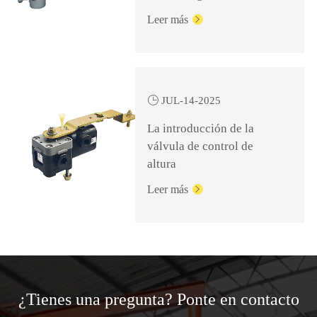
clave para un frenado
Leer más

seguro y eficiente

JUL-14-2025
La introducción de la
válvula de control de
altura
Leer más

¿Tienes una pregunta? Ponte en contacto